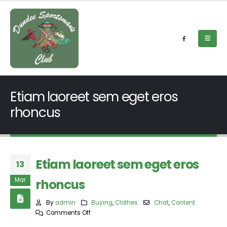
Etiam laoreet sem eget eros
rhoncus
Etiam laoreet sem eget eros
13
Mar
rhoncus
By
admin
Buying
,
Clothes
Chat
,
Content
on
Comments Off
Etiam