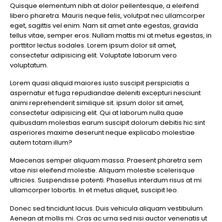
Quisque elementum nibh at dolor pellentesque, a eleifend
laoreet
libero pharetra. Mauris neque felis, volutpat nec ullamcorper
sem
eget, sagittis vel enim. Nam sit amet ante egestas, gravida
eget
tellus vitae, semper eros. Nullam mattis mi at metus egestas, in
eros
porttitor lectus sodales. Lorem ipsum dolor sit amet,
rhoncus
consectetur adipisicing elit. Voluptate laborum vero
voluptatum.
Lorem quasi aliquid maiores iusto suscipit perspiciatis a
aspernatur et fuga repudiandae deleniti excepturi nesciunt
animi reprehenderit similique sit. ipsum dolor sit amet,
consectetur adipisicing elit. Qui at laborum nulla quae
quibusdam molestias earum suscipit dolorum debitis hic sint
asperiores maxime deserunt neque explicabo molestiae
autem totam illum?
Maecenas semper aliquam massa. Praesent pharetra sem
vitae nisi eleifend molestie. Aliquam molestie scelerisque
ultricies. Suspendisse potenti. Phasellus interdum risus at mi
ullamcorper lobortis. In et metus aliquet, suscipit leo.
Donec sed tincidunt lacus. Duis vehicula aliquam vestibulum.
Aenean at mollis mi. Cras ac urna sed nisi auctor venenatis ut