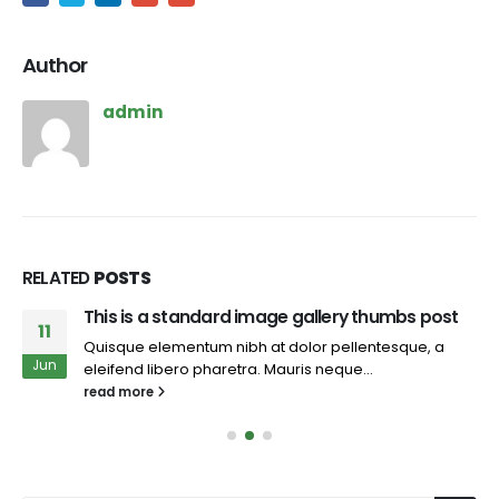
Author
admin
RELATED
POSTS
This is a standard image gallery thumbs post
11
Quisque elementum nibh at dolor pellentesque, a
Jun
eleifend libero pharetra. Mauris neque...
read more