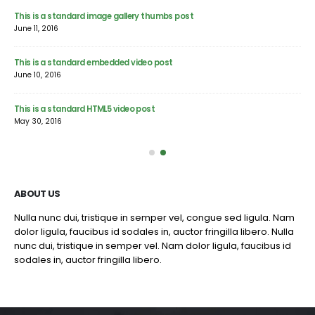
This is a standard image gallery thumbs post
Hel
June 11, 2016
Feb
This is a standard embedded video post
Thi
June 10, 2016
Jun
This is a standard HTML5 video post
Thi
May 30, 2016
Jun
ABOUT US
Nulla nunc dui, tristique in semper vel, congue sed ligula. Nam
dolor ligula, faucibus id sodales in, auctor fringilla libero. Nulla
nunc dui, tristique in semper vel. Nam dolor ligula, faucibus id
sodales in, auctor fringilla libero.