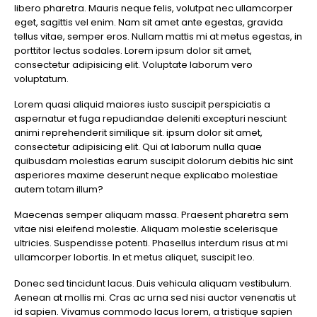
libero pharetra. Mauris neque felis, volutpat nec ullamcorper
sem
eget, sagittis vel enim. Nam sit amet ante egestas, gravida
eget
tellus vitae, semper eros. Nullam mattis mi at metus egestas, in
eros
porttitor lectus sodales. Lorem ipsum dolor sit amet,
rhoncus
consectetur adipisicing elit. Voluptate laborum vero
voluptatum.
Lorem quasi aliquid maiores iusto suscipit perspiciatis a
aspernatur et fuga repudiandae deleniti excepturi nesciunt
animi reprehenderit similique sit. ipsum dolor sit amet,
consectetur adipisicing elit. Qui at laborum nulla quae
quibusdam molestias earum suscipit dolorum debitis hic sint
asperiores maxime deserunt neque explicabo molestiae
autem totam illum?
Maecenas semper aliquam massa. Praesent pharetra sem
vitae nisi eleifend molestie. Aliquam molestie scelerisque
ultricies. Suspendisse potenti. Phasellus interdum risus at mi
ullamcorper lobortis. In et metus aliquet, suscipit leo.
Donec sed tincidunt lacus. Duis vehicula aliquam vestibulum.
Aenean at mollis mi. Cras ac urna sed nisi auctor venenatis ut
id sapien. Vivamus commodo lacus lorem, a tristique sapien