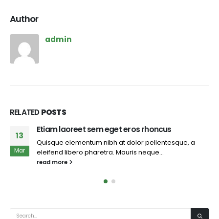
Author
admin
RELATED
POSTS
em eget eros rhoncus
This is a stardar
13
 nibh at dolor pellentesque, a
Quisque elementum 
Jun
aretra. Mauris neque...
eleifend libero phar
read more