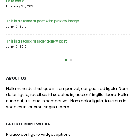
Hello world!
This i
February 25, 2023
June 11,
This is a stardard post with preview image
This i
June 13, 2016
June 10
This is a stardard slider gallery post
This is
June 13, 2016
May 30,
ABOUT US
Nulla nunc dui, tristique in semper vel, congue sed ligula. Nam
dolor ligula, faucibus id sodales in, auctor fringilla libero. Nulla
nunc dui, tristique in semper vel. Nam dolor ligula, faucibus id
sodales in, auctor fringilla libero.
LATEST FROM TWITTER
Please configure widget options.