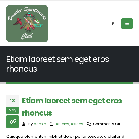
Etiam laoreet sem eget eros
rhoncus
Etiam laoreet sem eget eros
13
May
rhoncus
on
By
admin
Articles
,
Asides
Comments Off
Etiam
Quisque elementum nibh at dolor pellentesque, a eleifend
laoreet