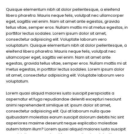
laoreet
Quisque elementum nibh at dolor pellentesque, a eleifend
sem
libero pharetra. Mauris neque felis, volutpat nec ullamcorper
eget
eget, sagittis vel enim. Nam sit amet ante egestas, gravida
eros
tellus vitae, semper eros. Nullam mattis mi at metus egestas, in
rhoncus
porttitor lectus sodales. Lorem ipsum dolor sit amet,
consectetur adipisicing elit. Voluptate laborum vero
voluptatum. Quisque elementum nibh at dolor pellentesque, a
eleifend libero pharetra. Mauris neque felis, volutpat nec
ullamcorper eget, sagittis vel enim. Nam sit amet ante
egestas, gravida tellus vitae, semper eros. Nullam mattis mi at
metus egestas, in porttitor lectus sodales. Lorem ipsum dolor
sit amet, consectetur adipisicing elit. Voluptate laborum vero
voluptatum.
Lorem quasi aliquid maiores iusto suscipit perspiciatis a
aspernatur et fuga repudiandae deleniti excepturi nesciunt
animi reprehenderit similique sit. ipsum dolor sit amet,
consectetur adipisicing elit. Qui at laborum nulla quae
quibusdam molestias earum suscipit dolorum debitis hic sint
asperiores maxime deserunt neque explicabo molestiae
autem totam illum? Lorem quasi aliquid maiores iusto suscipit