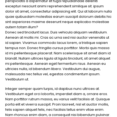
perspiciatis a aspernatur et fuga repudiandae deleniti
excepturi nesciunt animi reprehenderit similique sit. ipsum
dolor sit amet, consectetur adipisicing elit. Qui at laborum nulla
quae quibusdam molestias earum suscipit dolorum debitis hic
sint asperiores maxime deserunt neque explicabo molestiae
autem totam illum?
Donec sed tincidunt lacus. Duis vehicula aliquam vestibulum.
Aenean at mollis mi. Cras ac urna sed nisi auctor venenatis ut
id sapien. Vivamus commodo lacus lorem, a tristique sapien
tempus non. Donec fringilla cursus porttitor. Morbi quis massa
id mi pellentesque placerat. Nam scelerisque sit amet diam id
blandit. Nullam ultrices ligula at ligula tincidunt, sit amet aliquet
mi pellentesque. Aenean eget fermentum risus. Aenean eu
ultricies nulla, id bibendum libero. Vestibulum dui augue,
malesuada nec tellus vel, egestas condimentum ipsum.
Vestibulum ut.
Integer semper quam turpis, id dapibus nunc ultrices at.
Vestibulum eget orci lobortis, imperdiet diam a, ornare eros.
Nam porttitor rutrum massa, eu varius velit facilisis at. Quisque
porta elit et viverra suscipit. Proin laoreet, nisl et auctor mollis,
felis sapien aliquet felis, nec facilisis tellus enim vitae enim.
Nam rhoncus enim diam, a consequat nisi bibendum pulvinar.