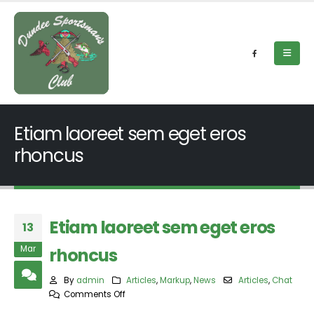
Etiam laoreet sem eget eros
rhoncus
Etiam laoreet sem eget eros
13
Mar
rhoncus
By
admin
Articles
,
Markup
,
News
Articles
,
Chat
on
Comments Off
Etiam