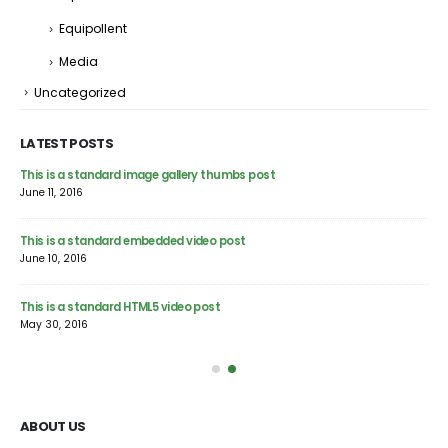
Equipollent
Media
Uncategorized
LATEST POSTS
This is a standard image gallery thumbs post
Hel
June 11, 2016
Feb
This is a standard embedded video post
Thi
June 10, 2016
Jun
This is a standard HTML5 video post
Thi
May 30, 2016
Jun
ABOUT US